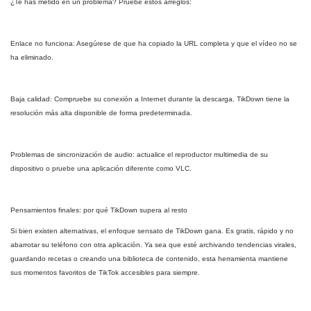
¿Te has metido en un problema? Pruebe estos arreglos:
Enlace no funciona: Asegúrese de que ha copiado la URL completa y que el vídeo no se
ha eliminado.
Baja calidad: Compruebe su conexión a Internet durante la descarga. TikDown tiene la
resolución más alta disponible de forma predeterminada.
Problemas de sincronización de audio: actualice el reproductor multimedia de su
dispositivo o pruebe una aplicación diferente como VLC.
Pensamientos finales: por qué TikDown supera al resto
Si bien existen alternativas, el enfoque sensato de TikDown gana. Es gratis, rápido y no
abarrotar su teléfono con otra aplicación. Ya sea que esté archivando tendencias virales,
guardando recetas o creando una biblioteca de contenido, esta herramienta mantiene
sus momentos favoritos de TikTok accesibles para siempre.