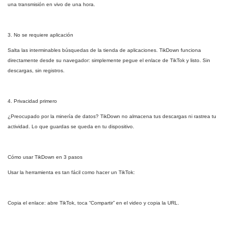
una transmisión en vivo de una hora.
3. No se requiere aplicación
Salta las interminables búsquedas de la tienda de aplicaciones. TikDown funciona
directamente desde su navegador: simplemente pegue el enlace de TikTok y listo. Sin
descargas, sin registros.
4. Privacidad primero
¿Preocupado por la minería de datos? TikDown no almacena tus descargas ni rastrea tu
actividad. Lo que guardas se queda en tu dispositivo.
Cómo usar TikDown en 3 pasos
Usar la herramienta es tan fácil como hacer un TikTok:
Copia el enlace: abre TikTok, toca “Compartir” en el video y copia la URL.