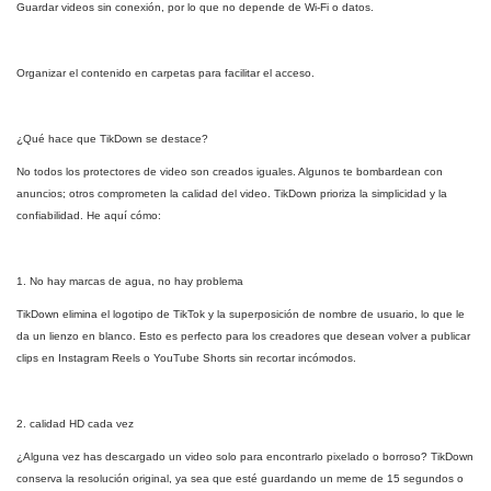
Guardar videos sin conexión, por lo que no depende de Wi-Fi o datos.
Organizar el contenido en carpetas para facilitar el acceso.
¿Qué hace que TikDown se destace?
No todos los protectores de video son creados iguales. Algunos te bombardean con
anuncios; otros comprometen la calidad del video. TikDown prioriza la simplicidad y la
confiabilidad. He aquí cómo:
1. No hay marcas de agua, no hay problema
TikDown elimina el logotipo de TikTok y la superposición de nombre de usuario, lo que le
da un lienzo en blanco. Esto es perfecto para los creadores que desean volver a publicar
clips en Instagram Reels o YouTube Shorts sin recortar incómodos.
2. calidad HD cada vez
¿Alguna vez has descargado un video solo para encontrarlo pixelado o borroso? TikDown
conserva la resolución original, ya sea que esté guardando un meme de 15 segundos o