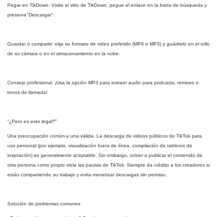
Pegar en TikDown: Visite el sitio de TikDown, pegue el enlace en la barra de búsqueda y
presione"Descargar".
Guardar o compartir: elija su formato de video preferido (MP4 o MP3) y guárdelo en el rollo
de su cámara o en el almacenamiento en la nube.
Consejo profesional: ¡Usa la opción MP3 para extraer audio para podcasts, remixes o
tonos de llamada!
“¿Pero es esto legal?”
Una preocupación común-y una válida. La descarga de videos públicos de TikTok para
uso personal (por ejemplo, visualización fuera de línea, compilación de tableros de
inspiración) es generalmente aceptable. Sin embargo, volver a publicar el contenido de
otra persona como propio viola las pautas de TikTok. Siempre da crédito a los creadores si
estás compartiendo su trabajo y evita monetizar descargas sin permiso.
Solución de problemas comunes