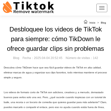
Inicio
>
Blog
Desbloquee los videos de TikTok
para siempre: cómo TikDown le
ofrece guardar clips sin problemas
Blog
Fecha：2025-04-04 20:52:45
Número de visitas：142
Descubra cómo TikDown hace que sea fácil guardar videos de TikTok en alta calidad,
eliminar marcas de agua y organizar sus clips favoritos, todo mientras mantiene el proceso
simple y seguro.
Los videos de formato corto de TikTok son adictivos, creativos y, a menudo, demasiado
buenos para verlos solo una vez. Pero, ¿qué sucede cuando tropiezas con un tutorial de
baile, una receta o un boceto de comedia que quieres guardar para más adelante? Claro,
puedes marcarlo o compartir el enlace, pero eso no ayuda cuando estás fuera de línea,