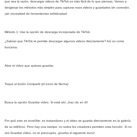
que sea la razón, descargar videos de TikTok es más fácil de lo que piensas. Vamos a
desglosar los métodos más simples para capturar esos videos y guardarlos sin conexión,
¡sin necesidad de herramientas sofisticadas!
Método 1: Use la opción de descarga incorporada de TikTok
¿Sabías que TikTok te permite descargar algunos videos directamente? Así es como
funciona:
Abre el vídeo que quieras guardar.
Toque el botón Compartir (el icono de flecha).
Busca la opción Guardar vídeo. Si está ahí, ¡haz clic en él!
Por qué esto es increíble: es instantáneo y el video se guarda directamente en la galería
de su teléfono. Pero hay una trampa: no todos los creadores permiten esta función. Si no
ves Guardar vídeo, no te preocupes, ¡prueba el siguiente truco!