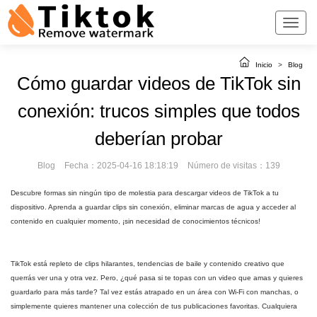
Inicio
>
Blog
Cómo guardar videos de TikTok sin
conexión: trucos simples que todos
deberían probar
Blog
Fecha：2025-04-16 18:18:19
Número de visitas：139
Descubre formas sin ningún tipo de molestia para descargar videos de TikTok a tu
dispositivo. Aprenda a guardar clips sin conexión, eliminar marcas de agua y acceder al
contenido en cualquier momento, ¡sin necesidad de conocimientos técnicos!
TikTok está repleto de clips hilarantes, tendencias de baile y contenido creativo que
querrás ver una y otra vez. Pero, ¿qué pasa si te topas con un video que amas y quieres
guardarlo para más tarde? Tal vez estás atrapado en un área con Wi-Fi con manchas, o
simplemente quieres mantener una colección de tus publicaciones favoritas. Cualquiera