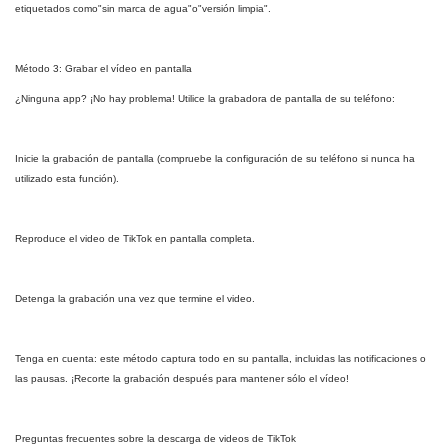
etiquetados como"sin marca de agua"o"versión limpia".
Método 3: Grabar el vídeo en pantalla
¿Ninguna app? ¡No hay problema! Utilice la grabadora de pantalla de su teléfono:
Inicie la grabación de pantalla (compruebe la configuración de su teléfono si nunca ha
utilizado esta función).
Reproduce el video de TikTok en pantalla completa.
Detenga la grabación una vez que termine el video.
Tenga en cuenta: este método captura todo en su pantalla, incluidas las notificaciones o
las pausas. ¡Recorte la grabación después para mantener sólo el vídeo!
Preguntas frecuentes sobre la descarga de videos de TikTok