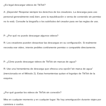
¿Es legal descargar videos de TikTok?
A: ¡Depende! Respetar siempre los derechos de los creadores. La descarga para uso
personal generalmente está bien, pero la republicación o venta de contenido sin permiso
no lo está. Consulte la biografía o los subtítulos del creador para ver las reglas de uso.
P: ¿Por qué no puedo descargar algunos videos?
R: Los creadores pueden desactivar las descargas en su configuración. Si realmente
necesita ese video, intente pedirles cortésmente permiso o compartirlo directamente.
P: ¿Cómo puedo descargar videos de TikTok sin marcas de agua?
R: Use una herramienta de descarga que ofrezca una opción"sin marca de agua"
(mencionada en el Método 2). Estas herramientas quitan el logotipo de TikTok de la
esquina.
¿Por qué guardar los videos de TikTok sin conexión?
Mira en cualquier momento y en cualquier lugar: No hay amortiguación durante viajes por
carretera o vuelos.